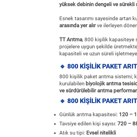
yüksek debinin dengeli ve sürekli ş
Esnek tasarımı sayesinde artan ku
arasında yer alır
ve ilerleyen dönem
TT Arıtma
, 800 kişilik kapasiteye
projelere uygun şekilde üretmekte
kapasiteli ve uzun süreli işletmey
🔹 800 KİŞİLİK PAKET ARI
800 kişilik paket arıtma sistemi; k
kurulabilen
biyolojik arıtma tesisid
ve sürdürülebilir arıtma performa
🔹 800 KİŞİLİK PAKET AR
Günlük arıtma kapasitesi:
120 – 
Tavsiye edilen kişi sayısı:
720 – 88
Atık su tipi:
Evsel nitelikli