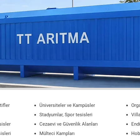
ifler
Üniversiteler ve Kampüsler
Orga
Stadyumlar, Spor tesisleri
Vill
sisler
Cezaevi ve Güvenlik Alanları
Endü
isleri
Mülteci Kampları
Hobi