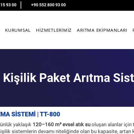
215 93 00
+90 552 800 93 00
KURUMSAL
HİZMETLERİMİZ
ARITMA EKİPMANLARI
 Kişilik Paket Arıtma Sis
TMA SİSTEMİ | TT-800
günlük yaklaşık
120–160 m³ evsel atık su
oluşan alanlar için
şilik sistemlerin devamı niteliğinde olan bu kapasite, artan 