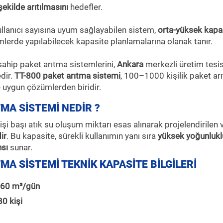
ekilde arıtılmasını
hedefler.
llanıcı sayısına uyum sağlayabilen sistem,
orta-yüksek kapas
lerde yapılabilecek kapasite planlamalarına olanak tanır.
 sahip paket arıtma sistemlerini,
Ankara
merkezli üretim tesi
dir.
TT-800 paket arıtma sistemi
, 100–1000 kişilik paket a
e uygun çözümlerden biridir.
TMA SİSTEMİ NEDİR ?
işi başı atık su oluşum miktarı esas alınarak projelendirilen 
ir
. Bu kapasite, sürekli kullanımın yanı sıra
yüksek yoğunluklu
nsı
sunar.
ITMA SİSTEMİ TEKNİK KAPASİTE BİLGİLERİ
160 m³/gün
0 kişi