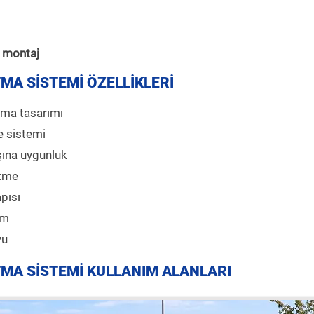
ı montaj
ITMA SİSTEMİ ÖZELLİKLERİ
tma tasarımı
e sistemi
ışına uygunluk
etme
pısı
um
yu
ITMA SİSTEMİ KULLANIM ALANLARI