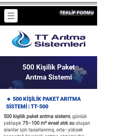
TEKLİF FORMU
500 Kişilik Paket
Arıtma Sistemi
🔹 500 KİŞİLİK PAKET ARITMA
SİSTEMİ | TT-500
500 kişilik paket arıtma sistemi
, günlük
yaklaşık
75–100 m³ evsel atık su
oluşan
alanlar için tasarlanmış, orta–yüksek