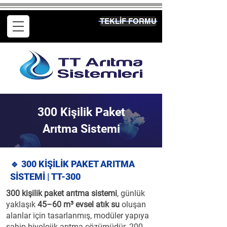
TEKLİF FORMU
300 Kişilik Paket
Arıtma Sistemi
🔹 300 KİŞİLİK PAKET ARITMA
SİSTEMİ | TT-300
300 kişilik paket arıtma sistemi
, günlük
yaklaşık
45–60 m³ evsel atık su
oluşan
alanlar için tasarlanmış, modüler yapıya
sahip biyolojik arıtma çözümüdür. 200